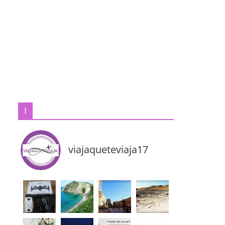
I
viajaqueteviaja17