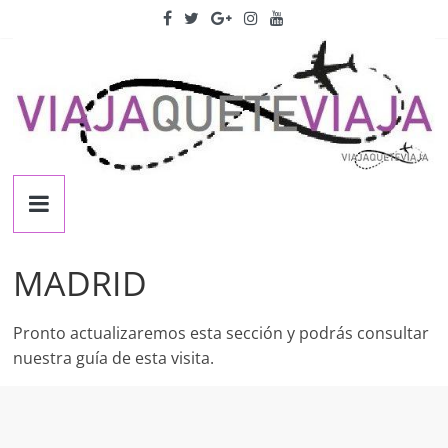
Saltar
al
contenido
viajaqueteviaja
Blog
con
MADRID
guías
de
Pronto actualizaremos esta sección y podrás consultar
viaje,
nuestra guía de esta visita.
información
y
consejos
útiles