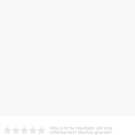
para
viajar
a
destinos
de
todo
el
mundo.
También
con
rutas
y
senderos
para
escapadas
de
fin
de
Vota si te ha resultado útil esta
información!! Muchas gracias!!
semana.