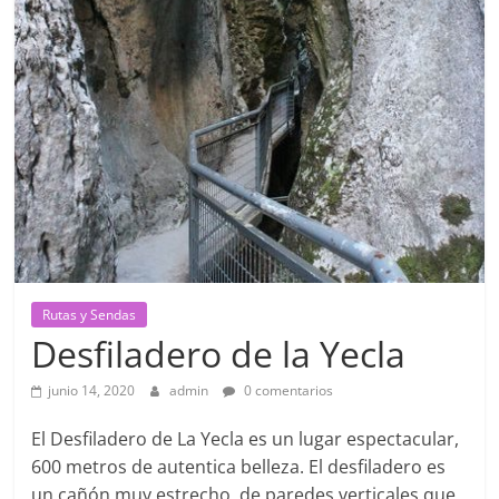
para
viajar
a
destinos
de
todo
el
mundo.
También
con
rutas
y
Rutas y Sendas
senderos
Desfiladero de la Yecla
para
escapadas
junio 14, 2020
admin
0 comentarios
de
fin
El Desfiladero de La Yecla es un lugar espectacular,
de
600 metros de autentica belleza. El desfiladero es
semana.
un cañón muy estrecho, de paredes verticales que