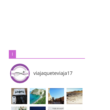
I
viajaqueteviaja17