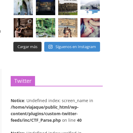
n
Cargar más
Síguenos en Instagram
Twitter
Notice
: Undefined index: screen_name in
/home/viajaque/public_html/wp-
content/plugins/custom-twitter-
feeds/inc/CTF_Parse.php
on line
40