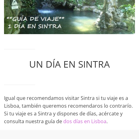
para
viajar
a
destinos
de
todo
el
mundo.
UN DÍA EN SINTRA
También
con
rutas
y
senderos
Igual que recomendamos visitar Sintra si tu viaje es a
para
Lisboa, también queremos recomendaros lo contrarío.
escapadas
Si tu viaje es a Sintra y dispones de días, acércate y
de
consulta nuestra guía de
dos días en Lisboa
.
fin
de
semana.