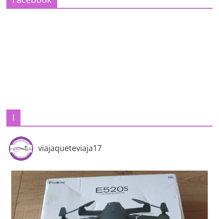
I
viajaqueteviaja17