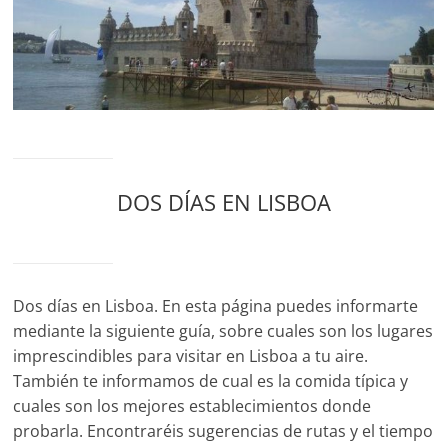
para
viajar
a
destinos
de
todo
el
mundo.
DOS DÍAS EN LISBOA
También
con
rutas
y
senderos
Dos días en Lisboa. En esta página puedes informarte
para
mediante la siguiente guía, sobre cuales son los lugares
escapadas
imprescindibles para visitar en Lisboa a tu aire.
de
También te informamos de cual es la comida típica y
fin
cuales son los mejores establecimientos donde
de
probarla. Encontraréis sugerencias de rutas y el tiempo
semana.