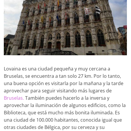
para
viajar
a
destinos
de
todo
el
mundo.
También
con
Lovaina es una ciudad pequeña y muy cercana a
rutas
Bruselas, se encuentra a tan solo 27 km. Por lo tanto,
y
una buena opción es visitarla por la mañana y la tarde
senderos
aprovechar para seguir visitando más lugares de
para
Bruselas.
También puedes hacerlo a la inversa y
escapadas
aprovechar la iluminación de algunos edificios, como la
de
Biblioteca, que está mucho más bonita iluminada. Es
fin
una ciudad de 100.000 habitantes, conocida igual que
de
otras ciudades de Bélgica, por su cerveza y su
semana.