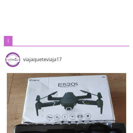
I
viajaqueteviaja17