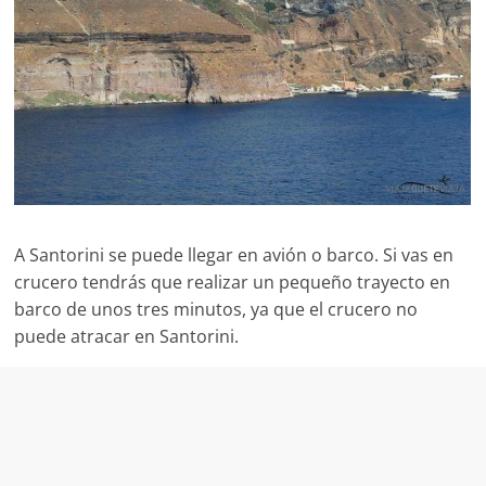
para
viajar
a
destinos
de
todo
el
mundo.
También
con
A Santorini se puede llegar en avión o barco. Si vas en
rutas
crucero tendrás que realizar un pequeño trayecto en
y
barco de unos tres minutos, ya que el crucero no
senderos
puede atracar en Santorini.
para
escapadas
de
fin
de
semana.