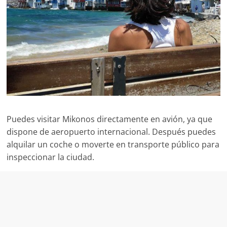
para
viajar
a
destinos
de
todo
el
mundo.
También
con
Puedes visitar Mikonos directamente en avión, ya que
rutas
dispone de aeropuerto internacional. Después puedes
y
alquilar un coche o moverte en transporte público para
senderos
inspeccionar la ciudad.
para
escapadas
de
fin
de
semana.