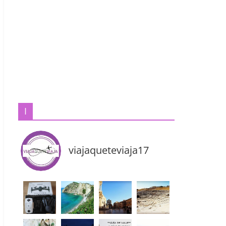
I
viajaqueteviaja17